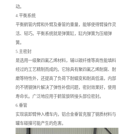
动。
4.平衡系统
平衡鹤管内臂和外臂及垂管的重量，能够使得臂操作灵
活、轻巧。平衡系统就是弹簧缸，缸内弹簧为压缩弹
簧。
5.主密封
是选用一级聚四氟乙烯材料，辅以碳纤维等高性能填料
经过的工艺精制而成的。它除具有聚四氟乙烯耐腐、耐
磨等特性外，还提高了负荷下耐蠕变和耐高低温，内部
的不锈钢弹片解决了弹性补偿问题，密封效果好，使用
寿命长。广泛地应用于鹤管旋转接头部位密封。
6.垂管
实现装卸臂伸入槽车内，铝合金垂管克服了钢质材料与
罐车碰撞可能产生的危害。