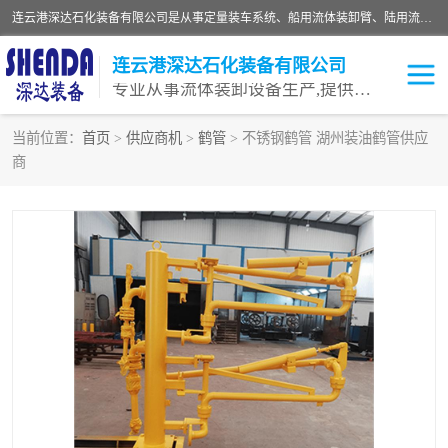
连云港深达石化装备有限公司是从事定量装车系统、船用流体装卸臂、陆用流体装卸臂（鹤管）、活动梯、钢构平台等全系列流体装卸设备的设计、制造、销售以及服务的专业供应商。公司始终以客户为中心，密切跟踪国内外油气储运及装卸设备先进技术的发展，以先进的技术、优质的产品、一流的服务，满足客户需求。
连云港深达石化装备有限公司
专业从事流体装卸设备生产,提供全面解决方案，生产与定制服务
当前位置：
首页
>
供应商机
>
鹤管
> 不锈钢鹤管 湖州装油鹤管供应
商
鹤管
装车鹤管
卸车鹤管
LNG鹤管
液氨装鹤管
潜油泵鹤管
流体装卸臂
输油臂
撬装鹤管
汽车鹤管
火车鹤管