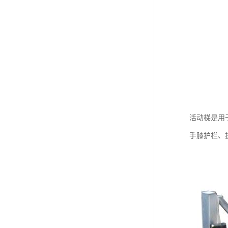
活动梯是用
手膝护栏、护