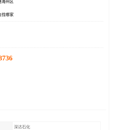
港海州区
台找哪家
8736
深达石化