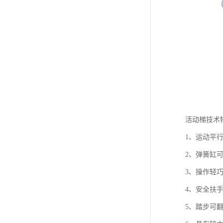
活动梯技术
1、运动平
2、弹簧缸
3、操作轻巧
4、安全扶
5、踏步可