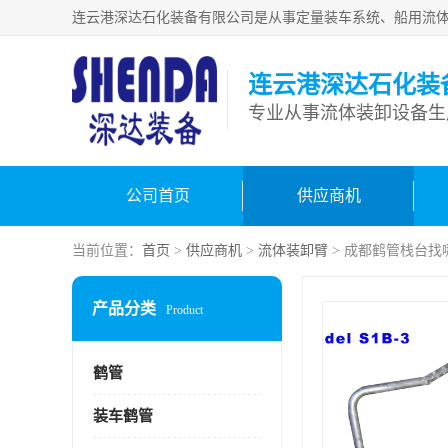
连云港深达石化装
公司首页
供应商机
当前位置：
首页
>
供应商机
>
流体装卸臂
> 成都鹤管栈台找
产品分类
Product
鹤管
装车鹤管