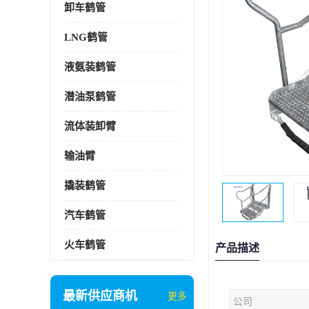
卸车鹤管
LNG鹤管
液氨装鹤管
潜油泵鹤管
流体装卸臂
输油臂
撬装鹤管
汽车鹤管
火车鹤管
产品描述
最新供应商机
更多
公司