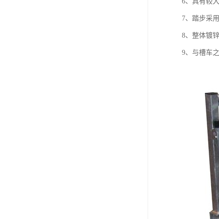
6、具有较
7、踏步采
8、整体镀
9、与槽车