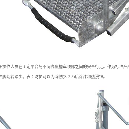
于操作人员在固定平台与不同高度槽车顶部之间的安全行走。作为标准产
脚翻转踏步。表面防护可以为除锈(Sa2.5)后涂漆和热浸锌。