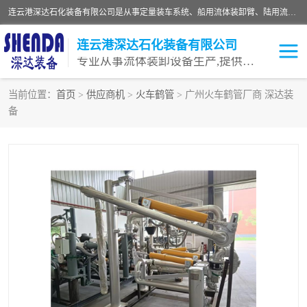
连云港深达石化装备有限公司是从事定量装车系统、船用流体装卸臂、陆用流体装卸臂（鹤管）、活动梯、钢构平台等全系列流体装卸设备的设计、制造、销售以及服务的专业供应商。公司始终以客户为中心，密切跟踪国内外油气储运及装卸设备先进技术的发展，以先进的技术、优质的产品、一流的服务，满足客户需求。
连云港深达石化装备有限公司
专业从事流体装卸设备生产,提供全面解决方案，生产与定制服务
当前位置：
首页
>
供应商机
>
火车鹤管
> 广州火车鹤管厂商 深达装
备
鹤管
装车鹤管
卸车鹤管
LNG鹤管
液氨装鹤管
潜油泵鹤管
流体装卸臂
输油臂
撬装鹤管
汽车鹤管
火车鹤管