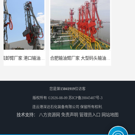
合肥输油臂厂家 大型码头输油臂 输油臂安装
江苏底部鹤管厂商 深达石化装备有限公司
您是第
15041919
位访客
版权所有 ©2026-08-09
苏ICP备20045407号-3
连云港深达石化装备有限公司
保留所有权利.
技术支持：
八方资源网
免责声明
管理员入口
网站地图
合肥鹤管价格 火车液动潜油泵装卸鹤管 深达装备
深达石化装备有限公司-吉林鹤管栈台