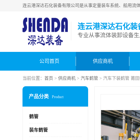
连云港深达石化装
公司首页
供应商机
当前位置：
首页
>
供应商机
>
汽车鹤管
> 汽车下装鹤管 莆
产品分类
Product
鹤管
装车鹤管