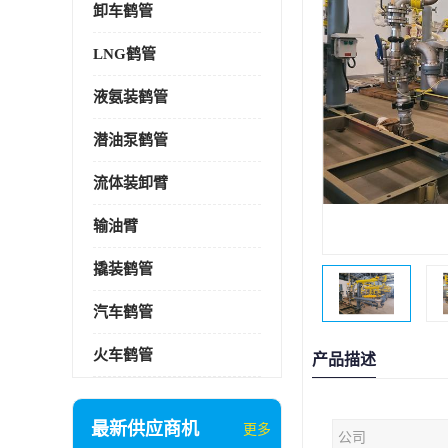
卸车鹤管
LNG鹤管
液氨装鹤管
潜油泵鹤管
流体装卸臂
输油臂
撬装鹤管
汽车鹤管
火车鹤管
产品描述
最新供应商机
更多
公司