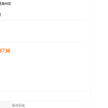
港海州区
发
8736
深达石化