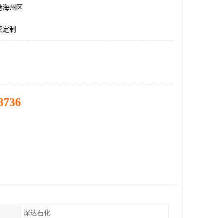
港海州区
管定制
8736
深达石化