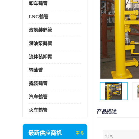
卸车鹤管
LNG鹤管
液氨装鹤管
潜油泵鹤管
流体装卸臂
输油臂
撬装鹤管
汽车鹤管
火车鹤管
产品描述
最新供应商机
更多
公司