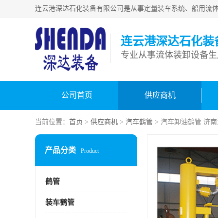
连云港深达石化装
公司首页
供应商机
当前位置：
首页
>
供应商机
>
汽车鹤管
> 汽车卸油鹤管 济
产品分类
Product
鹤管
装车鹤管