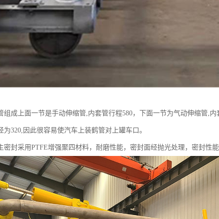
管组成上面一节是手动伸缩管,内套管行程580，下面一节为气动伸缩管,内
径为320,因此很容易使汽车上装鹤管对上罐车口。
主密封采用PTFE增强聚四材料，耐磨性能，密封面经抛光处理，密封性