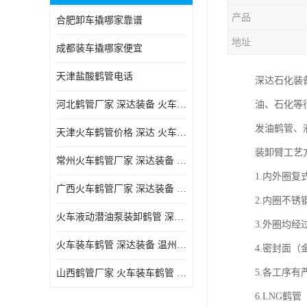
产品
合肥卸车撬哪家靠谱
地址
成都装车撬哪家便宜
天津盐酸鹤管电话
深达石化装
河北鹤管厂家 深达装备 火车液动潜油泵装卸鹤管
油、石化等
发油鹤管、
天津火车鹤管价格 深达 火车鹤管系列
装卸臂工艺
常州火车鹤管厂家 深达装备 火车鹤管系列
1.内外圈
广西火车鹤管厂家 深达装备 火车鹤管系列
2.内圈不
火车液动潜油泵装卸鹤管 深达装备 安徽火车鹤管厂家
3.外圈均经
火车装车鹤管 深达装备 温州鹤管价格
4.密封面
5.各工序有
山西鹤管厂家 火车装车鹤管 深达
6.LNG