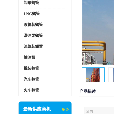
卸车鹤管
LNG鹤管
液氨装鹤管
潜油泵鹤管
流体装卸臂
输油臂
撬装鹤管
汽车鹤管
火车鹤管
产品描述
最新供应商机
更多
公司