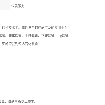
优质服务
，的科技水平。我们生产的产品广泛的应用于石
管、卸车鹤管、上装鹤管、下装鹤管、lng鹤管、
，买鹤管就到深达石化装备！
伤检查，达到Ⅱ级以上要求。