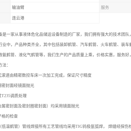
输油臂
服务
连云港
备是一家从事液体危化品储运设备制造的厂家，我们拥有强大的技术团队
行业中，产品种类齐全，其中包括装卸鹤管、汽车鹤管、火车鹤管、装车鹤
液氨鹤管、液化气鹤管等，我们生产的产品质量上乘，价格实惠，服务好
方法：
复式滚道由精密数控车床一次加工完成，保证尺寸精度
锈钢密封面经镜面抛光
过T235调质处理
（金属密封面及密封圈密封面）均采用镜面抛光
严格的检查
鹤管（低温鹤管）管线焊接所有工艺管线均采用TIG钨极氩弧焊， 焊缝经探