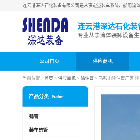
连云港深达石化装
公司首页
供应商机
当前位置：
首页
>
供应商机
>
输油臂
> 马鞍山输油臂厂家 
产品分类
Product
鹤管
装车鹤管