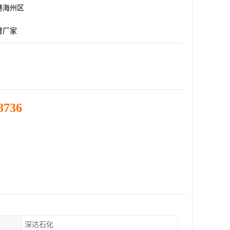
港海州区
臂厂家
8736
深达石化