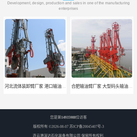
Development, design, production and sales in one of the manufacturing
enterprises
河北流体装卸臂厂家 港口输油臂 节能环保
合肥输油臂厂家 大型码头输油臂 输油臂安装
您是第
14935988
位访客
版权所有 ©2026-08-07
苏ICP备20045407号-3
连云港深达石化装备有限公司
保留所有权利.