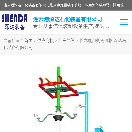
连云港深达石化装备有限公司是从事定量装车系统、船用流体装卸臂、陆用流体装卸臂（鹤管）、活动梯、钢构平台等全系列流体装卸设备的设计、制造、销售以及服务的专业供应商。公司始终以客户为中心，密切跟踪国内外油气储运及装卸设备先进技术的发展，以先进的技术、优质的产品、一流的服务，满足客户需求。
连云港深达石化装备有限公司
专业从事流体装卸设备生产,提供全面解决方案，生产与定制服务
当前位置：
首页
>
供应商机
>
卸车鹤管
> 长春底部鹤管价格 深达石
化装备有限公司
鹤管
装车鹤管
卸车鹤管
LNG鹤管
液氨装鹤管
潜油泵鹤管
流体装卸臂
输油臂
撬装鹤管
汽车鹤管
火车鹤管