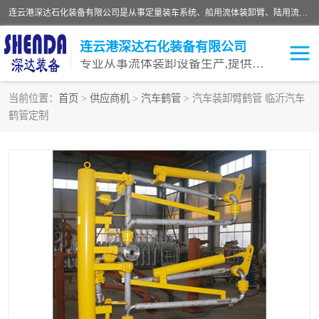
连云港深达石化装备有限公司是从事定量装车系统、船用流体装卸臂、陆用流体装卸臂（鹤管）、活动梯、钢构平台等全系列流体装卸设备的设计、制造、销售以及服务的专业供应商。公司始终以客户为中心，密切跟踪国内外油气储运及装卸设备先进技术的发展，以先进的技术、优质的产品、一流的服务，满足客户需求。
连云港深达石化装备有限公司
专业从事流体装卸设备生产,提供全面解决方案，生产与定制服务
当前位置：
首页
>
供应商机
>
汽车鹤管
> 汽车装卸臂鹤管 临沂汽车
鹤管定制
鹤管
装车鹤管
卸车鹤管
LNG鹤管
液氨装鹤管
潜油泵鹤管
流体装卸臂
输油臂
撬装鹤管
汽车鹤管
火车鹤管