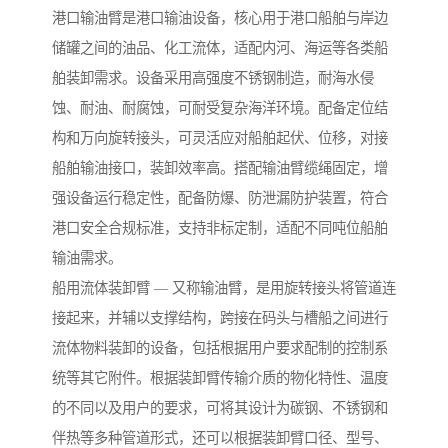
港口输油臂是港口输油设备，核心用于港口船舶与岸边
储罐之间的油品、化工流体，适配内河、海运等各类船
舶装卸需求。设备采用高强度不锈钢制造，耐海水侵
蚀、耐油、耐腐蚀，可耐受复杂海洋环境。配备定位结
构和万向旋转接头，可灵活应对船舶起伏、位移，对接
船舶输油接口，装卸效率高。搭配输油臂缆绳固定，增
强设备运行稳定性，配备防爆、防泄漏防护装置，符合
港口安全合规标准，支持非标定制，适配不同吨位船舶
输油需求。
船用流体装卸臂 — 又称输油臂，是用旋转接头将管道连
接起来，并辅以支撑结构，跨接在码头与槽船之间进行
流体物料装卸的设备，包括根据用户要求配制的控制系
统等其它附件。根据装卸臂传输介质的物化特性、温度
的不同以及用户的要求，可将其设计为碳钢、不锈钢和
伴热等多种管道形式，还可以根据装卸臂口径、型号、