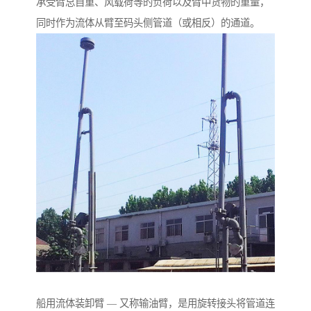
承受臂总自重、风载荷等的负荷以及臂中货物的重量，
同时作为流体从臂至码头侧管道（或相反）的通道。
船用流体装卸臂 — 又称输油臂，是用旋转接头将管道连