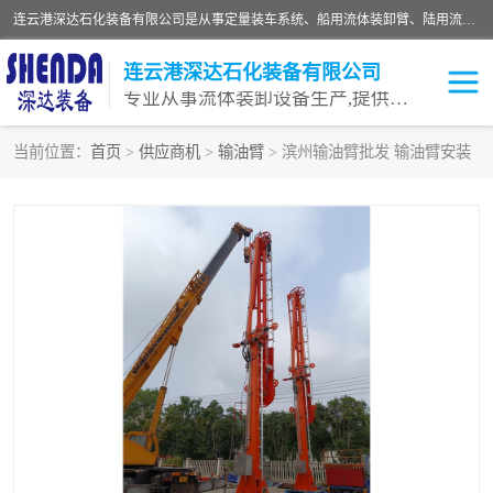
连云港深达石化装备有限公司是从事定量装车系统、船用流体装卸臂、陆用流体装卸臂（鹤管）、活动梯、钢构平台等全系列流体装卸设备的设计、制造、销售以及服务的专业供应商。公司始终以客户为中心，密切跟踪国内外油气储运及装卸设备先进技术的发展，以先进的技术、优质的产品、一流的服务，满足客户需求。
连云港深达石化装备有限公司
专业从事流体装卸设备生产,提供全面解决方案，生产与定制服务
当前位置：
首页
>
供应商机
>
输油臂
> 滨州输油臂批发 输油臂安装
鹤管
装车鹤管
卸车鹤管
LNG鹤管
液氨装鹤管
潜油泵鹤管
流体装卸臂
输油臂
撬装鹤管
汽车鹤管
火车鹤管