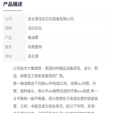
产品描述
公司
连云港深达石化装备有限公司
简称
深达石化
产品
输油臂
服务
优质服务
地址
连云港
公司技术力量雄厚，是国内的储运设备研发、设计、制
造、销售及工程安装服务的厂商。
每一输油臂由下列部bai件构成立柱、支撑du,内臂、外
臂、旋转接头、用以平zhi衡臂总成的平衡dao系统,带一
主平衡和一副平衡重、用以使臂处于收容位置的锁紧装
置，立柱：本副总成为自支承式，起以下作用，支承：