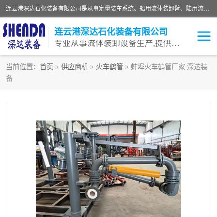
连云港深达石化装备有限公司是从事定量装车系统、船用流体装卸臂、陆用流体装卸臂（鹤管）、活动梯、钢构平台等全系列流体装卸设备的设计、制造、销售以及服务的专业供应商。公司始终以客户为中心，密切跟踪国内外油气储运及装卸设备先进技术的发展，以先进的技术、优质的产品、一流的服务，满足客户需求。
连云港深达石化装备有限公司
专业从事流体装卸设备生产,提供全面解决方案，生产与定制服务
当前位置：
首页
>
供应商机
>
火车鹤管
> 蚌埠火车鹤管厂家 深达装
备
鹤管
装车鹤管
卸车鹤管
LNG鹤管
液氨装鹤管
潜油泵鹤管
流体装卸臂
输油臂
撬装鹤管
汽车鹤管
火车鹤管