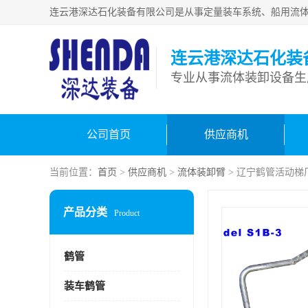
连云港深达石化装
公司首页
供应商机
当前位置：
首页
>
供应商机
>
流体装卸臂
> 辽宁鹤管活动梯
产品分类
Product
鹤管
装车鹤管