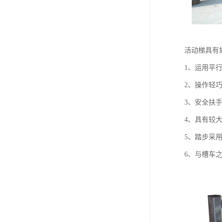
活动梯具有
1、运用平
2、操作轻巧方
3、安全扶
4、具有较
5、踏步采
6、与槽车