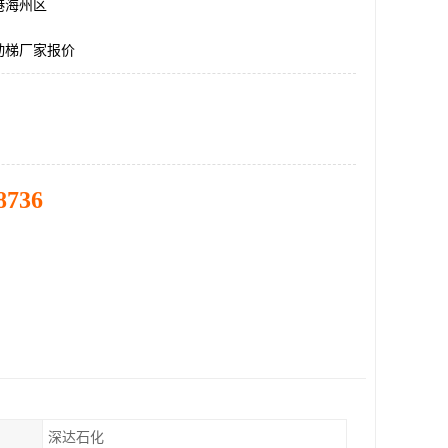
港海州区
动梯厂家报价
8736
深达石化