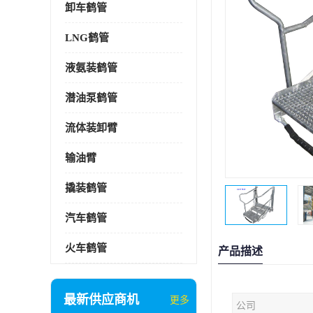
卸车鹤管
LNG鹤管
液氨装鹤管
潜油泵鹤管
流体装卸臂
输油臂
撬装鹤管
汽车鹤管
火车鹤管
产品描述
最新供应商机
更多
公司