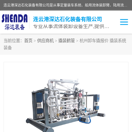
连云港深达石化装备有限公司是从事定量装车系统、船用流体装卸臂、陆用流体装卸臂（鹤管）、活动梯、钢构平台等全系列流体装卸设备的设计、制造、销售以及服务的专业供应商。公司始终以客户为中心，密切跟踪国内外油气储运及装卸设备先进技术的发展，以先进的技术、优质的产品、一流的服务，满足客户需求。
连云港深达石化装备有限公司
专业从事流体装卸设备生产,提供全面解决方案，生产与定制服务
当前位置：
首页
>
供应商机
>
撬装鹤管
> 杭州卸车撬报价 撬装系统
装备
鹤管
装车鹤管
卸车鹤管
LNG鹤管
液氨装鹤管
潜油泵鹤管
流体装卸臂
输油臂
撬装鹤管
汽车鹤管
火车鹤管