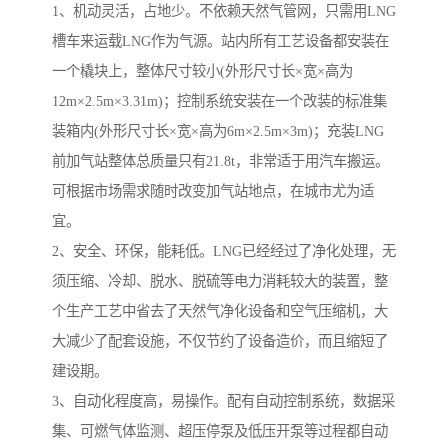
1、机动灵活，占地少。不依赖天然气管网，只需用LNG
槽车来运载LNG作为气源。站内所有工艺设备都安装在
一个橇块上，整体尺寸较小(外形尺寸长×宽×高为
12m×2.5m×3.31m)；控制系统安装在一个改装的标准集
装箱内(外形尺寸长×宽×高为6m×2.5m×3m)；充装LNG
前加气站整体总质量只有21.8t，非常适于用汽车搬运。
可根据市场需求随时改变加气站地点，在城市尤为适
宜。
2、安全、环保，能耗低。LNG已经经过了净化处理，无
须压缩、冷却、脱水、脱硫等电力消耗较大的装置，整
个生产工艺中省去了天然气净化设备和空气压缩机，大
大减少了配套设施，不仅节约了设备造价，而且缩短了
建设期。
3、自动化程度高，易操作。配有自动控制系统，数据采
集、可燃气体监测、超压停泵及低压开泵等过程都自动