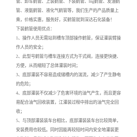
管、卸车鹤管、上装鹤管、下装鹤管、lng鹤管、发油鹤
管、液氨鹤管、液化气鹤管等，我们生产的产品质量上
乘，价格实惠，服务好，买鹤管就到深达石化装备！
下装鹤管使用优点：
1、操作人员无需站到槽车顶部操作鹤管，保证灌装臂操
作人员的安全；
2、此型号鹤管与槽车连接方式为干式阀，连接更快捷、
方便，从而缩短了总体灌装时间；
3、底部灌装不容易造成储槽内的湍流，减少了产生静电
的危险；
4、底部灌装不仅减少了危害环境的油气产生，而且更容
易配合油气回收装置，江灌装过程中排出的油气完全回
收；
5、与顶部灌装装车台相比，底部灌装装车台比较简单，
安装费用也较低。同时因能再较短时间内安全地灌装更