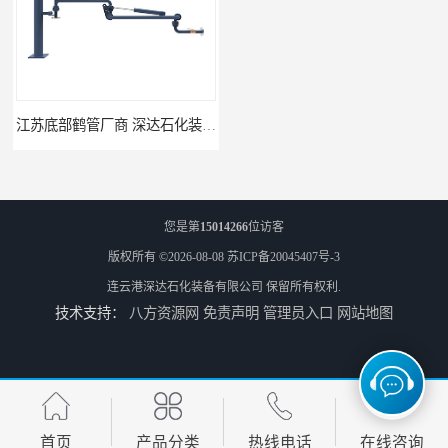
江苏底部鹤管厂商 深达石化装备有限公司
合肥鹤管价格 火车液动潜油泵装卸鹤管 深达装备
您是第
15014266
位访客
版权所有 ©2026-08-08
苏ICP备20045407号-3
连云港深达石化装备有限公司
保留所有权利.
技术支持：
八方资源网
免责声明
管理员入口
网站地图
深达石化装备有限公司-吉林鹤管栈台
连云港深达石化装备-湖州鹤管栈台生产厂家
首页
产品分类
热线电话
在线咨询