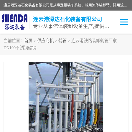
连云港深达石化装备有限公司是从事定量装车系统、船用流体装卸臂、陆用流体装卸臂（鹤管）、活动梯、钢构平台等全系列流体装卸设备的设计、制造、销售以及服务的专业供应商。公司始终以客户为中心，密切跟踪国内外油气储运及装卸设备先进技术的发展，以先进的技术、优质的产品、一流的服务，满足客户需求。
连云港深达石化装备有限公司
专业从事流体装卸设备生产,提供全面解决方案，生产与定制服务
当前位置：
首页
>
供应商机
>
鹤管
> 连云港铁路装卸鹤管厂家
DN100不锈钢碳钢
鹤管
装车鹤管
卸车鹤管
LNG鹤管
液氨装鹤管
潜油泵鹤管
流体装卸臂
输油臂
撬装鹤管
汽车鹤管
火车鹤管