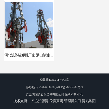
河北流体装卸臂厂家 港口输油臂 节能环保
合肥输油臂厂家 大型码头输油臂 输油臂安装
您是第
14945349
位访客
版权所有 ©2026-08-08
苏ICP备20045407号-3
连云港深达石化装备有限公司
保留所有权利.
技术支持：
八方资源网
免责声明
管理员入口
网站地图