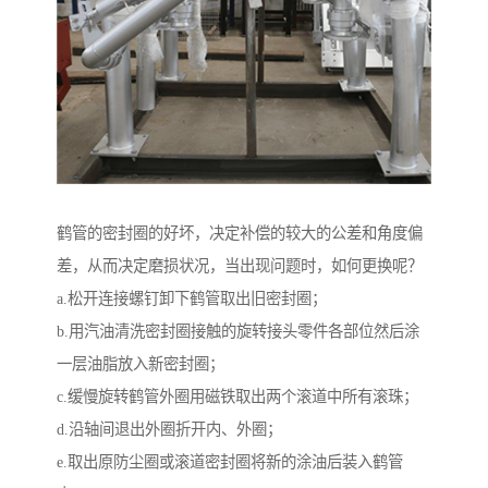
鹤管的密封圈的好坏，决定补偿的较大的公差和角度偏
差，从而决定磨损状况，当出现问题时，如何更换呢？
a.松开连接螺钉卸下鹤管取出旧密封圈；
b.用汽油清洗密封圈接触的旋转接头零件各部位然后涂
一层油脂放入新密封圈；
c.缓慢旋转鹤管外圈用磁铁取出两个滚道中所有滚珠；
d.沿轴间退出外圈折开内、外圈；
e.取出原防尘圈或滚道密封圈将新的涂油后装入鹤管