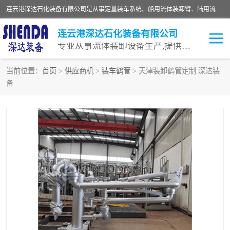
连云港深达石化装备有限公司是从事定量装车系统、船用流体装卸臂、陆用流体装卸臂（鹤管）、活动梯、钢构平台等全系列流体装卸设备的设计、制造、销售以及服务的专业供应商。公司始终以客户为中心，密切跟踪国内外油气储运及装卸设备先进技术的发展，以先进的技术、优质的产品、一流的服务，满足客户需求。
连云港深达石化装备有限公司
专业从事流体装卸设备生产,提供全面解决方案，生产与定制服务
当前位置：
首页
>
供应商机
>
装车鹤管
> 天津装卸鹤管定制 深达装
备
鹤管
装车鹤管
卸车鹤管
LNG鹤管
液氨装鹤管
潜油泵鹤管
流体装卸臂
输油臂
撬装鹤管
汽车鹤管
火车鹤管