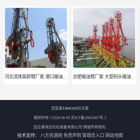
河北流体装卸臂厂家 港口输油臂 节能环保
合肥输油臂厂家 大型码头输油臂 输油臂安装
您是第
15041143
位访客
版权所有 ©2026-08-09
苏ICP备20045407号-3
连云港深达石化装备有限公司
保留所有权利.
技术支持：
八方资源网
免责声明
管理员入口
网站地图