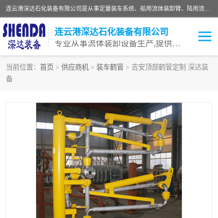
连云港深达石化装备有限公司是从事定量装车系统、船用流体装卸臂、陆用流体装卸臂（鹤管）、活动梯、钢构平台等全系列流体装卸设备的设计、制造、销售以及服务的专业供应商。公司始终以客户为中心，密切跟踪国内外油气储运及装卸设备先进技术的发展，以先进的技术、优质的产品、一流的服务，满足客户需求。
连云港深达石化装备有限公司
专业从事流体装卸设备生产,提供全面解决方案，生产与定制服务
当前位置：
首页
>
供应商机
>
装车鹤管
> 吉安顶部鹤管定制 深达装
备
鹤管
装车鹤管
卸车鹤管
LNG鹤管
液氨装鹤管
潜油泵鹤管
流体装卸臂
输油臂
撬装鹤管
汽车鹤管
火车鹤管