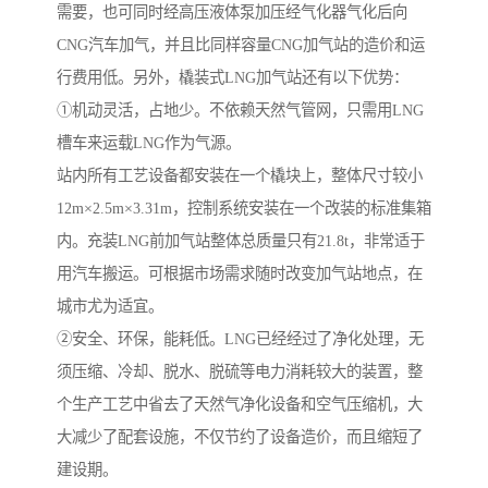
需要，也可同时经高压液体泵加压经气化器气化后向
CNG汽车加气，并且比同样容量CNG加气站的造价和运
行费用低。另外，橇装式LNG加气站还有以下优势：
①机动灵活，占地少。不依赖天然气管网，只需用LNG
槽车来运载LNG作为气源。
站内所有工艺设备都安装在一个橇块上，整体尺寸较小
12m×2.5m×3.31m，控制系统安装在一个改装的标准集箱
内。充装LNG前加气站整体总质量只有21.8t，非常适于
用汽车搬运。可根据市场需求随时改变加气站地点，在
城市尤为适宜。
②安全、环保，能耗低。LNG已经经过了净化处理，无
须压缩、冷却、脱水、脱硫等电力消耗较大的装置，整
个生产工艺中省去了天然气净化设备和空气压缩机，大
大减少了配套设施，不仅节约了设备造价，而且缩短了
建设期。