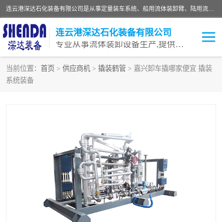
连云港深达石化装备有限公司是从事定量装车系统、船用流体装卸臂、陆用流体装卸臂（鹤管）、活动梯、钢构平台等全系列流体装卸设备的设计、制造、销售以及服务的专业供应商。公司始终以客户为中心，密切跟踪国内外油气储运及装卸设备先进技术的发展，以先进的技术、优质的产品、一流的服务，满足客户需求。
连云港深达石化装备有限公司
专业从事流体装卸设备生产,提供全面解决方案，生产与定制服务
当前位置：
首页
>
供应商机
>
撬装鹤管
> 嘉兴卸车撬哪家便宜 撬装
系统装备
鹤管
装车鹤管
卸车鹤管
LNG鹤管
液氨装鹤管
潜油泵鹤管
流体装卸臂
输油臂
撬装鹤管
汽车鹤管
火车鹤管