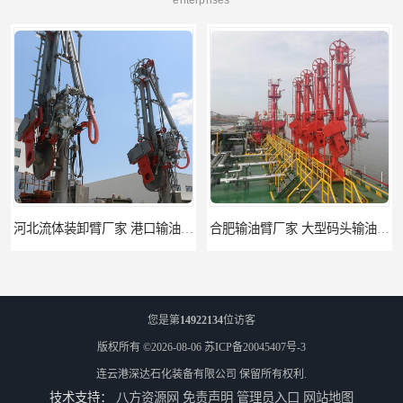
河北流体装卸臂厂家 港口输油臂 节能环保
合肥输油臂厂家 大型码头输油臂 输油臂安装
您是第
14922134
位访客
版权所有 ©2026-08-06
苏ICP备20045407号-3
连云港深达石化装备有限公司
保留所有权利.
技术支持：
八方资源网
免责声明
管理员入口
网站地图