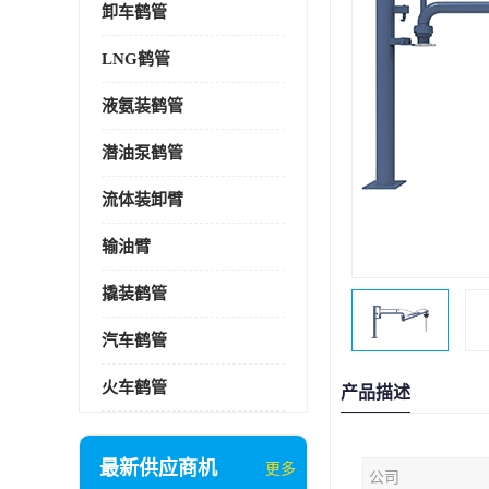
卸车鹤管
LNG鹤管
液氨装鹤管
潜油泵鹤管
流体装卸臂
输油臂
撬装鹤管
汽车鹤管
火车鹤管
产品描述
最新供应商机
更多
公司