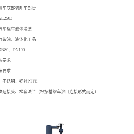
槽车底部装卸车鹤管
2503
汽车罐车液体灌装
汽柴油、液体化工品
80、DN100
按要求
按要求
不锈钢、钢衬PTFE
快速接头、松套法兰（根据槽罐车灌口连接形式而定）