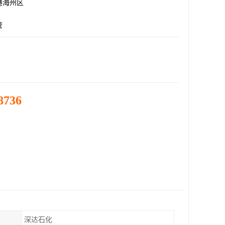
港海州区
管
8736
深达石化