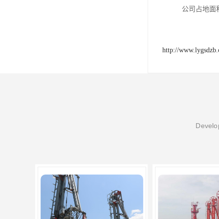
公司占地面
http://www.lygsdzb
Develop