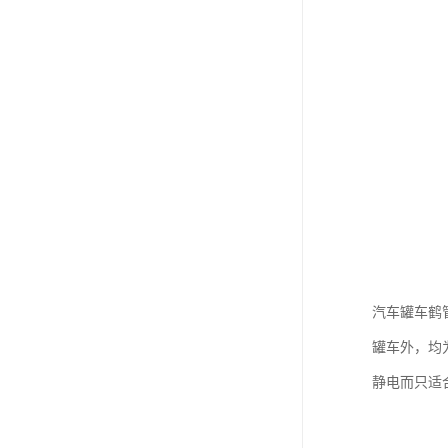
汽车罐车鹤
罐车外，均
静电而只适