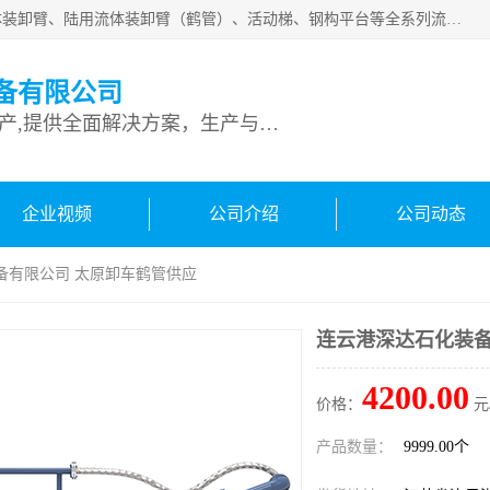
连云港深达石化装备有限公司是从事定量装车系统、船用流体装卸臂、陆用流体装卸臂（鹤管）、活动梯、钢构平台等全系列流体装卸设备的设计、制造、销售以及服务的专业供应商。公司始终以客户为中心，密切跟踪国内外油气储运及装卸设备先进技术的发展，以先进的技术、优质的产品、一流的服务，满足客户需求。
备有限公司
专业从事流体装卸设备生产,提供全面解决方案，生产与定制服务
企业视频
公司介绍
公司动态
备有限公司 太原卸车鹤管供应
连云港深达石化装备
4200.00
价格：
元
产品数量：
9999.00个