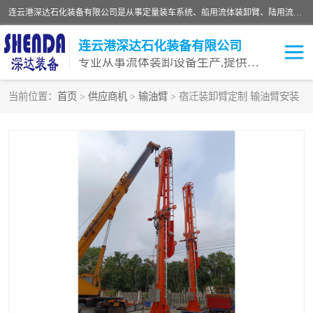
连云港深达石化装备有限公司是从事定量装车系统、船用流体装卸臂、陆用流体装卸臂（鹤管）、活动梯、钢构平台等全系列流体装卸设备的设计、制造、销售以及服务的专业供应商。公司始终以客户为中心，密切跟踪国内外油气储运及装卸设备先进技术的发展，以先进的技术、优质的产品、一流的服务，满足客户需求。
连云港深达石化装备有限公司
专业从事流体装卸设备生产,提供全面解决方案，生产与定制服务
当前位置：
首页
>
供应商机
>
输油臂
> 宿迁装卸臂定制 输油臂安装
鹤管
装车鹤管
卸车鹤管
LNG鹤管
液氨装鹤管
潜油泵鹤管
流体装卸臂
输油臂
撬装鹤管
汽车鹤管
火车鹤管