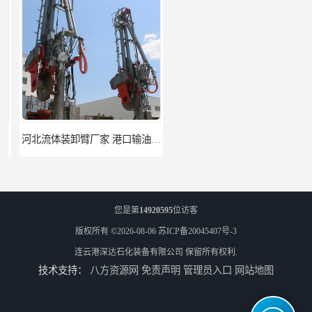
河北流体装卸臂厂家 港口输油臂 节能环保
合肥输油臂厂家 大型码头输油臂 输油臂安装
您是第
14920595
位访客
版权所有 ©2026-08-06
苏ICP备20045407号-3
连云港深达石化装备有限公司
保留所有权利.
技术支持：
八方资源网
免责声明
管理员入口
网站地图