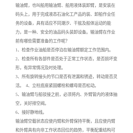
输油臂，也叫船用输油臂、船用液体装卸臂，是安装在
码头上，用于完成液态石油化工产品的装、卸船作业任
务的设备，具有适应不同潮汐、干舷及船体运动的能
力，是一种、安全的油品码头装卸设备。输油臂在作业
前有哪些需要准备的工作呢？
1、检查作业油船是否停泊在输油臂额定工作范围内。
2、检查所有各部件是否处于正常工作状态，是否损坏变
形，有异常情况及时处理。
3、所有旋转接头的节口是否有泄漏和锈迹，转动是否灵
活。 4、立柱底座紧固螺栓和螺母是否松动。
5、输油臂与船驳接之前，必须将内、外臂管内的液体抽
空，关好排空阀。
6、接好静地线。
输油臂空载状态应使内臂和外臂保持平衡，且应使内臂
和外臂具有向非工作状态回位的趋势，平衡配重结构可