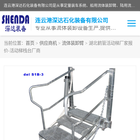
连云港深达石化装备有限公司是从事定量装车系统、船用流体装卸臂、陆用流体装卸臂（鹤管）、活动梯、钢构平台等全系列流体装卸设备的设计、制造、销售以及服务的专业供应商。公司始终以客户为中心，密切跟踪国内外油气储运及装卸设备先进技术的发展，以先进的技术、优质的产品、一流的服务，满足客户需求。
连云港深达石化装备有限公司
专业从事流体装卸设备生产,提供全面解决方案，生产与定制服务
当前位置：
首页
>
供应商机
>
流体装卸臂
> 湖北鹤管活动梯厂家报
价-活动梯栈台厂商
鹤管
装车鹤管
卸车鹤管
LNG鹤管
液氨装鹤管
潜油泵鹤管
流体装卸臂
输油臂
撬装鹤管
汽车鹤管
火车鹤管