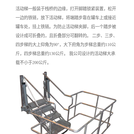
活动梯一般装于栈桥的边缘，打开脚踏锁紧装置，松开
一边的铁链，放下活动梯，将端踏步靠在罐车上或接近
罐车处，挂上铁链。为防止活动梯夹脚，后一个踏步被
设计成可折叠的，且折叠部分可翻转的。 二步、三步、
四步梯的大上仰角为90°，大下府角为步梯总重约110公
斤，四步梯总重约130公斤。 我公司设计的活动梯大承
载不小于200公斤。