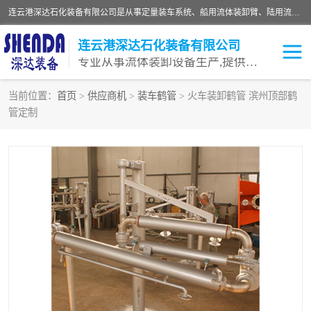
连云港深达石化装备有限公司是从事定量装车系统、船用流体装卸臂、陆用流体装卸臂（鹤管）、活动梯、钢构平台等全系列流体装卸设备的设计、制造、销售以及服务的专业供应商。公司始终以客户为中心，密切跟踪国内外油气储运及装卸设备先进技术的发展，以先进的技术、优质的产品、一流的服务，满足客户需求。
连云港深达石化装备有限公司
专业从事流体装卸设备生产,提供全面解决方案，生产与定制服务
当前位置：
首页
>
供应商机
>
装车鹤管
> 火车装卸鹤管 滨州顶部鹤
管定制
鹤管
装车鹤管
卸车鹤管
LNG鹤管
液氨装鹤管
潜油泵鹤管
流体装卸臂
输油臂
撬装鹤管
汽车鹤管
火车鹤管