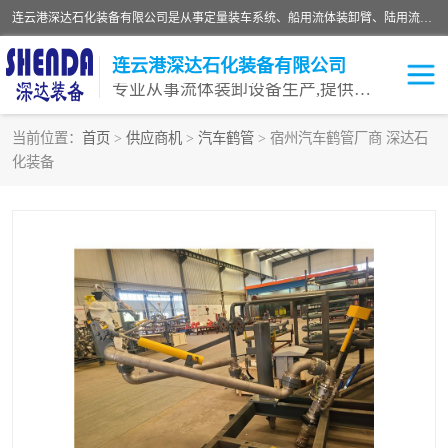
连云港深达石化装备有限公司是从事定量装车系统、船用流体装卸臂、陆用流体装卸臂（鹤管）、活动梯、钢构平台等全系列流体装卸设备的设计、制造、销售以及服务的专业供应商。公司始终以客户为中心，密切跟踪国内外油气储运及装卸设备先进技术的发展，以先进的技术、优质的产品、一流的服务，满足客户需求。
连云港深达石化装备有限公司
专业从事流体装卸设备生产,提供全面解决方案，生产与定制服务
当前位置：
首页
>
供应商机
>
汽车鹤管
> 宿州汽车鹤管厂商 深达石
化装备
鹤管
装车鹤管
卸车鹤管
LNG鹤管
液氨装鹤管
潜油泵鹤管
流体装卸臂
输油臂
撬装鹤管
汽车鹤管
火车鹤管