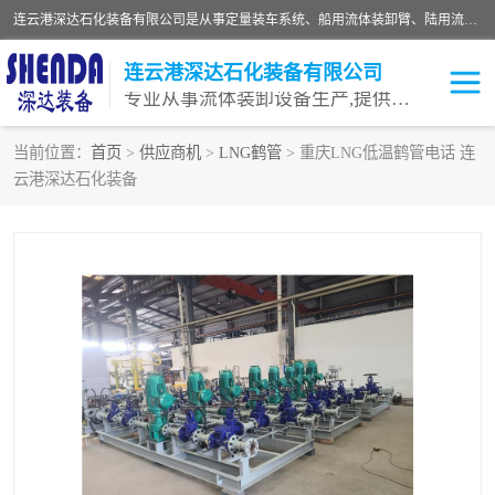
连云港深达石化装备有限公司是从事定量装车系统、船用流体装卸臂、陆用流体装卸臂（鹤管）、活动梯、钢构平台等全系列流体装卸设备的设计、制造、销售以及服务的专业供应商。公司始终以客户为中心，密切跟踪国内外油气储运及装卸设备先进技术的发展，以先进的技术、优质的产品、一流的服务，满足客户需求。
连云港深达石化装备有限公司
专业从事流体装卸设备生产,提供全面解决方案，生产与定制服务
当前位置：
首页
>
供应商机
>
LNG鹤管
> 重庆LNG低温鹤管电话 连
云港深达石化装备
鹤管
装车鹤管
卸车鹤管
LNG鹤管
液氨装鹤管
潜油泵鹤管
流体装卸臂
输油臂
撬装鹤管
汽车鹤管
火车鹤管