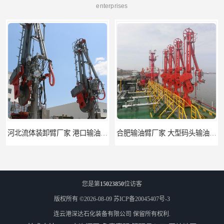
enterprises
河北流体装卸臂厂家 港口输油臂 节能环保
合肥输油臂厂家 大型码头输油臂 输油臂安装
您是第
15023850
位访客
版权所有 ©2026-08-09
苏ICP备20045407号-3
连云港深达石化装备有限公司
保留所有权利.