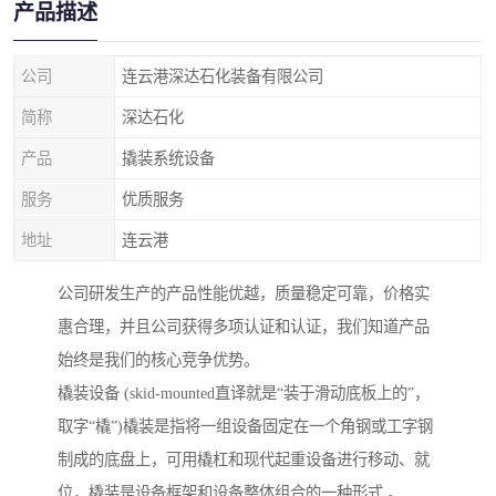
产品描述
公司
连云港深达石化装备有限公司
简称
深达石化
产品
撬装系统设备
服务
优质服务
地址
连云港
公司研发生产的产品性能优越，质量稳定可靠，价格实
惠合理，并且公司获得多项认证和认证，我们知道产品
始终是我们的核心竞争优势。
橇装设备 (skid-mounted直译就是“装于滑动底板上的”，
取字“橇”)橇装是指将一组设备固定在一个角钢或工字钢
制成的底盘上，可用橇杠和现代起重设备进行移动、就
位，橇装是设备框架和设备整体组合的一种形式 。