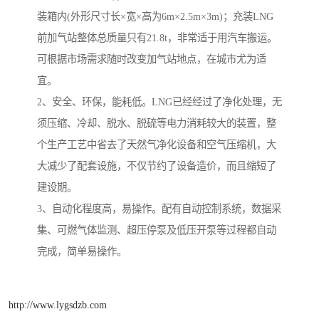
装箱内(外形尺寸长×宽×高为6m×2.5m×3m)；充装LNG
前加气站整体总质量只有21.8t，非常适于用汽车搬运。
可根据市场需求随时改变加气站地点，在城市尤为适
宜。
2、安全、环保，能耗低。LNG已经经过了净化处理，无
须压缩、冷却、脱水、脱硫等电力消耗较大的装置，整
个生产工艺中省去了天然气净化设备和空气压缩机，大
大减少了配套设施，不仅节约了设备造价，而且缩短了
建设期。
3、自动化程度高，易操作。配有自动控制系统，数据采
集、可燃气体监测、超压停泵及低压开泵等过程都自动
完成，简单易操作。
http://www.lygsdzb.com