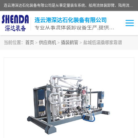
连云港深达石化装备有限公司是从事定量装车系统、船用流体装卸臂、陆用流体装卸臂（鹤管）、活动梯、钢构平台等全系列流体装卸设备的设计、制造、销售以及服务的专业供应商。公司始终以客户为中心，密切跟踪国内外油气储运及装卸设备先进技术的发展，以先进的技术、优质的产品、一流的服务，满足客户需求。
连云港深达石化装备有限公司
专业从事流体装卸设备生产,提供全面解决方案，生产与定制服务
当前位置：
首页
>
供应商机
>
撬装鹤管
> 盐城低温撬哪家靠谱
鹤管
装车鹤管
卸车鹤管
LNG鹤管
液氨装鹤管
潜油泵鹤管
流体装卸臂
输油臂
撬装鹤管
汽车鹤管
火车鹤管